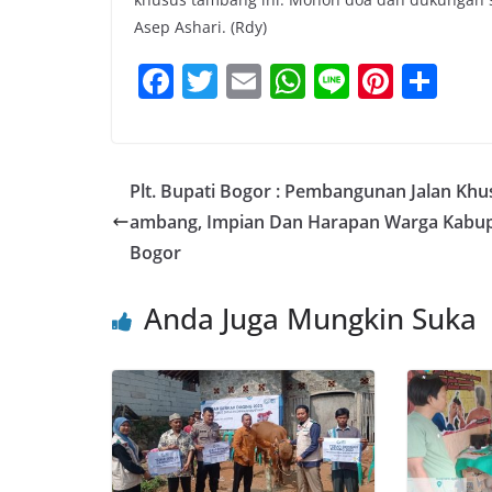
Asep Ashari. (Rdy)
F
T
E
W
Li
Pi
S
a
w
m
h
n
nt
h
c
itt
ai
at
e
er
ar
e
er
l
s
e
e
Plt. Bupati Bogor : Pembangunan Jalan Khu
b
A
st
ambang, Impian Dan Harapan Warga Kabu
o
p
Bogor
o
p
Anda Juga Mungkin Suka
k