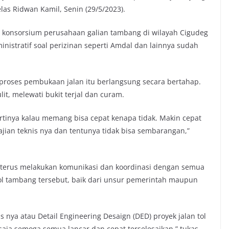
as Ridwan Kamil, Senin (29/5/2023).
i konsorsium perusahaan galian tambang di wilayah Cigudeg
istratif soal perizinan seperti Amdal dan lainnya sudah
 proses pembukaan jalan itu berlangsung secara bertahap.
it, melewati bukit terjal dan curam.
Artinya kalau memang bisa cepat kenapa tidak. Makin cepat
ajian teknis nya dan tentunya tidak bisa sembarangan,”
 terus melakukan komunikasi dan koordinasi dengan semua
ol tambang tersebut, baik dari unsur pemerintah maupun
s nya atau Detail Engineering Desaign (DED) proyek jalan tol
ja semoga semua lancar dan cepat terselesaikan,” tukas