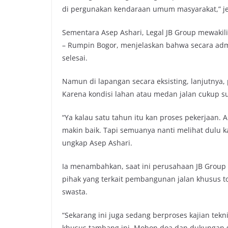
di pergunakan kendaraan umum masyarakat,” jel
Sementara Asep Ashari, Legal JB Group mewakil
– Rumpin Bogor, menjelaskan bahwa secara admin
selesai.
Namun di lapangan secara eksisting, lanjutnya,
Karena kondisi lahan atau medan jalan cukup sul
“Ya kalau satu tahun itu kan proses pekerjaan. 
makin baik. Tapi semuanya nanti melihat dulu k
ungkap Asep Ashari.
Ia menambahkan, saat ini perusahaan JB Group
pihak yang terkait pembangunan jalan khusus t
swasta.
“Sekarang ini juga sedang berproses kajian tekni
khusus tambang ini. Mohon doa dan dukungan sa