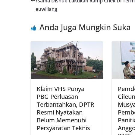
b
A
st
rsama Dishub Lakukan Ramp Chek Di Termi
o
p
euwiliang
o
p
Anda Juga Mungkin Suka
k
Klaim VHS Punya
Pemde
PBG Perluasan
Cileun
Terbantahkan, DPTR
Musy
Resmi Nyatakan
Pemb
Belum Memenuhi
Paniti
Persyaratan Teknis
Anggo