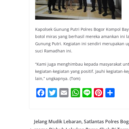
Kapolsek Gunung Putri Polres Bogor Kompol Bay
botol miras yang berhasil mereka amankan ini 
Gunung Putri. Kegiatan ini sendiri merupakan 
suci Ramadhan ini.
“Kami juga menghimbau kepada masyarakat untu
kegiatan-kegiatan yang positif. Jauhi kegiatan-
lain,” ungkapnya. (Tom)
F
T
E
W
Li
Pi
S
a
w
m
h
n
nt
h
c
itt
ai
at
e
er
ar
e
er
l
s
e
e
Jelang Mudik Lebaran, Satlantas Polres Bo