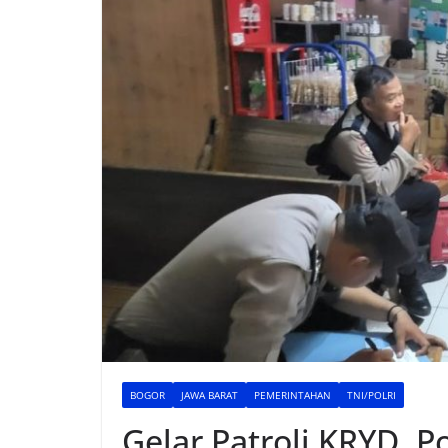
BOGOR
JAWA BARAT
PEMERINTAHAN
TNI/POLRI
Gelar Patroli KRYD, P