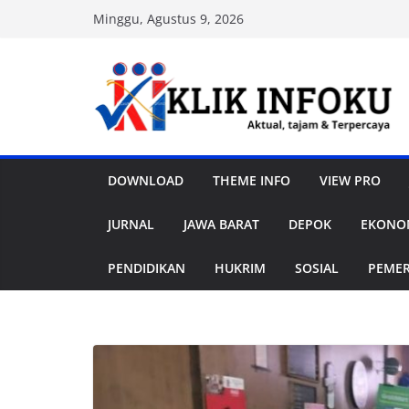
Skip
Minggu, Agustus 9, 2026
to
content
DOWNLOAD
THEME INFO
VIEW PRO
JURNAL
JAWA BARAT
DEPOK
EKONOM
PENDIDIKAN
HUKRIM
SOSIAL
PEME