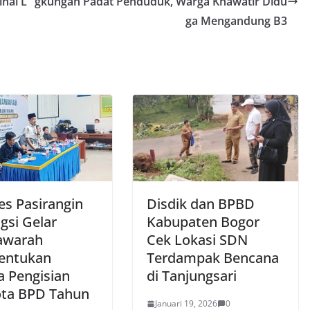
nal L
gkungan Padat Penduduk, Warga Khawatir Didu
ga Mengandung B3
s Pasirangin
Disdik dan BPBD
gsi Gelar
Kabupaten Bogor
awarah
Cek Lokasi SDN
entukan
Terdampak Bencana
a Pengisian
di Tanjungsari
ta BPD Tahun
Januari 19, 2026
0