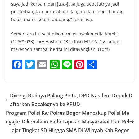
saya jadi korban, dan jasa-jasa juga sepatutnya jadi
pertimbangkan perusahaan jangan dah seperti orang
habis manis sepah dibuang,” tukasnya.
Sementara itu saat dikonfirmasi awak media Kamis
(11/5/2023) Lory Hastina DK selaku HR GA Div, belum
merespon sampai berita ini ditayangkan. (Tom)
F
T
E
W
Li
Pi
S
a
w
m
h
n
nt
h
c
itt
ai
at
e
er
ar
e
er
l
s
e
e
Diiringi Budaya Palang Pintu, DPD Nasdem Depok D
b
A
st
aftarkan Bacalegnya ke KPUD
o
p
Program Polisi Rw Polres Bogor Mencakup Polisi Me
o
p
ngajar Dikenalkan Pada Lapisan Masyarakat Dan Pel
ajar Tingkat SD Hingga SMA Di Wilayah Kab Bogor
k