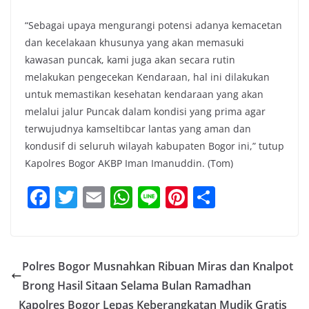
“Sebagai upaya mengurangi potensi adanya kemacetan
dan kecelakaan khusunya yang akan memasuki
kawasan puncak, kami juga akan secara rutin
melakukan pengecekan Kendaraan, hal ini dilakukan
untuk memastikan kesehatan kendaraan yang akan
melalui jalur Puncak dalam kondisi yang prima agar
terwujudnya kamseltibcar lantas yang aman dan
kondusif di seluruh wilayah kabupaten Bogor ini,” tutup
Kapolres Bogor AKBP Iman Imanuddin. (Tom)
F
T
E
W
Li
Pi
S
a
w
m
h
n
nt
h
c
itt
ai
at
e
er
ar
e
er
l
s
e
e
Polres Bogor Musnahkan Ribuan Miras dan Knalpot
b
A
st
Brong Hasil Sitaan Selama Bulan Ramadhan
o
p
Kapolres Bogor Lepas Keberangkatan Mudik Gratis