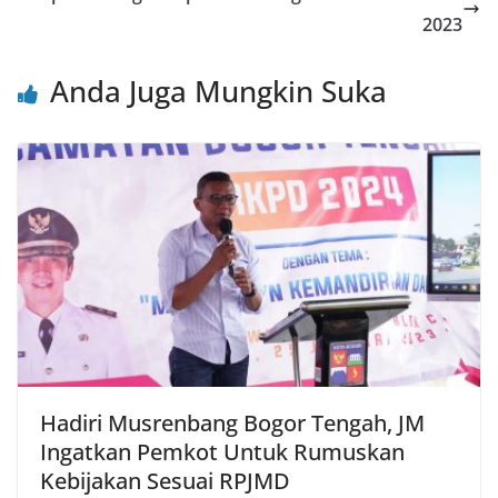
o
p
2023
k
Anda Juga Mungkin Suka
Hadiri Musrenbang Bogor Tengah, JM
Ingatkan Pemkot Untuk Rumuskan
Kebijakan Sesuai RPJMD