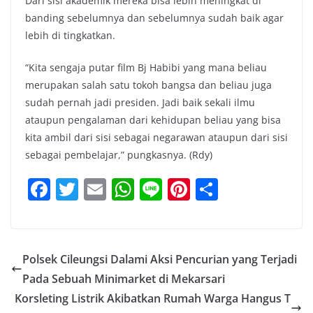
Dari sisi akademik mereka bisa lebih meningkat di
banding sebelumnya dan sebelumnya sudah baik agar
lebih di tingkatkan.
“Kita sengaja putar film Bj Habibi yang mana beliau
merupakan salah satu tokoh bangsa dan beliau juga
sudah pernah jadi presiden. Jadi baik sekali ilmu
ataupun pengalaman dari kehidupan beliau yang bisa
kita ambil dari sisi sebagai negarawan ataupun dari sisi
sebagai pembelajar,” pungkasnya. (Rdy)
F
T
E
W
Li
Pi
S
a
w
m
h
n
nt
h
c
itt
ai
at
e
er
ar
e
er
l
s
e
e
Polsek Cileungsi Dalami Aksi Pencurian yang Terjadi
b
A
st
Pada Sebuah Minimarket di Mekarsari
o
p
Korsleting Listrik Akibatkan Rumah Warga Hangus T