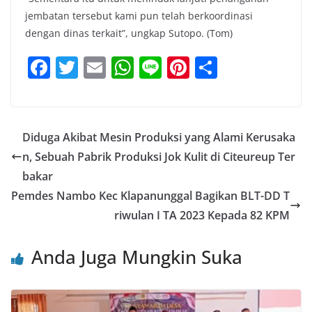
jembatan tersebut kami pun telah berkoordinasi
dengan dinas terkait”, ungkap Sutopo. (Tom)
F
T
E
W
Li
Pi
S
a
w
m
h
n
nt
h
c
itt
ai
at
e
er
ar
e
er
l
s
e
e
Diduga Akibat Mesin Produksi yang Alami Kerusaka
b
A
st
n, Sebuah Pabrik Produksi Jok Kulit di Citeureup Ter
o
p
bakar
o
p
Pemdes Nambo Kec Klapanunggal Bagikan BLT-DD T
riwulan I TA 2023 Kepada 82 KPM
k
Anda Juga Mungkin Suka