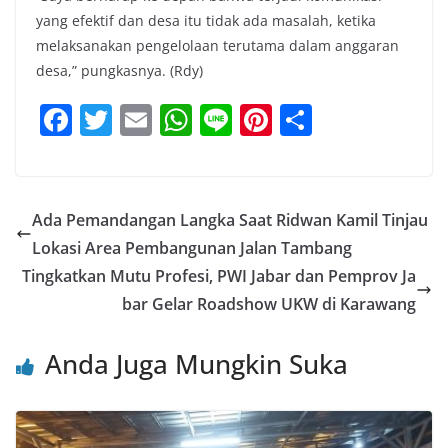
yang efektif dan desa itu tidak ada masalah, ketika
melaksanakan pengelolaan terutama dalam anggaran
desa,” pungkasnya. (Rdy)
F
T
E
W
Li
Pi
S
a
w
m
h
n
nt
h
c
itt
ai
at
e
er
ar
e
er
l
s
e
e
Ada Pemandangan Langka Saat Ridwan Kamil Tinjau
b
A
st
Lokasi Area Pembangunan Jalan Tambang
o
p
Tingkatkan Mutu Profesi, PWI Jabar dan Pemprov Ja
o
p
bar Gelar Roadshow UKW di Karawang
k
Anda Juga Mungkin Suka