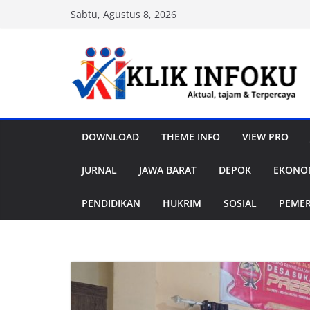
Skip
Sabtu, Agustus 8, 2026
to
content
DOWNLOAD
THEME INFO
VIEW PRO
JURNAL
JAWA BARAT
DEPOK
EKONOM
PENDIDIKAN
HUKRIM
SOSIAL
PEME