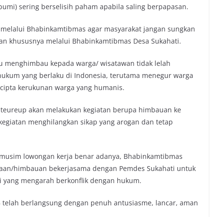
umi) sering berselisih paham apabila saling berpapasan.
p melalui Bhabinkamtibmas agar masyarakat jangan sungkan
an khususnya melalui Bhabinkamtibmas Desa Sukahati.
u menghimbau kepada warga/ wisatawan tidak lelah
hukum yang berlaku di Indonesia, terutama menegur warga
ipta kerukunan warga yang humanis.
 Citeureup akan melakukan kegiatan berupa himbauan ke
egiatan menghilangkan sikap yang arogan dan tetap
aat musim lowongan kerja benar adanya, Bhabinkamtibmas
naan/himbauan bekerjasama dengan Pemdes Sukahati untuk
i yang mengarah berkonflik dengan hukum.
IB telah berlangsung dengan penuh antusiasme, lancar, aman