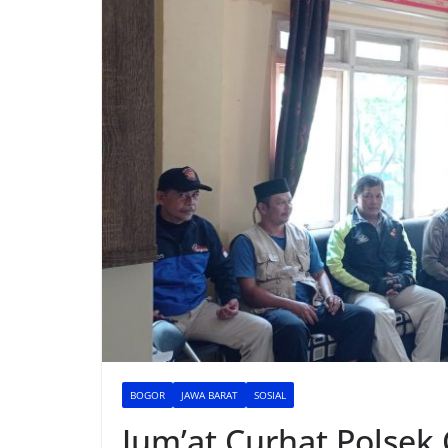
BOGOR
JAWA BARAT
SOSIAL
Jum’at Curhat Polsek 