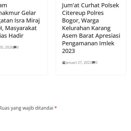
am
Jum’at Curhat Polsek
akmur Gelar
Citereup Polres
atan Isra Miraj
Bogor, Warga
H, Masyarakat
Kelurahan Karang
ias Hadir
Asem Barat Apresiasi
Pengamanan Imlek
20, 2026
0
2023
Januari 27, 2023
0
Ruas yang wajib ditandai
*