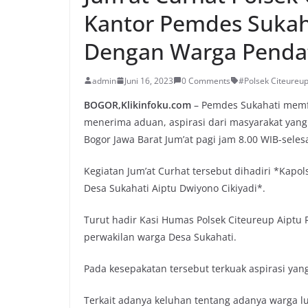
Kantor Pemdes Sukah
Dengan Warga Penda
admin
Juni 16, 2023
0 Comments
#Polsek Citeureup
BOGOR,Klikinfoku.com
– Pemdes Sukahati memfas
menerima aduan, aspirasi dari masyarakat yang
Bogor Jawa Barat Jum’at pagi jam 8.00 WIB-selesa
Kegiatan Jum’at Curhat tersebut dihadiri *Kapo
Desa Sukahati Aiptu Dwiyono Cikiyadi*.
Turut hadir Kasi Humas Polsek Citeureup Aiptu
perwakilan warga Desa Sukahati.
Pada kesepakatan tersebut terkuak aspirasi yan
Terkait adanya keluhan tentang adanya warga l