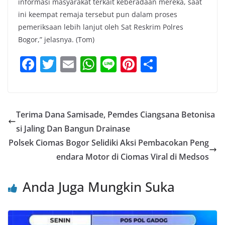
informasi masyarakat terkait keberadaan mereka, saat
ini keempat remaja tersebut pun dalam proses
pemeriksaan lebih lanjut oleh Sat Reskrim Polres
Bogor,” jelasnya. (Tom)
F
T
E
W
Li
Pi
S
a
w
m
h
n
nt
h
c
itt
ai
at
e
er
ar
e
er
l
s
e
e
Terima Dana Samisade, Pemdes Ciangsana Betonisa
b
A
st
si Jaling Dan Bangun Drainase
o
p
Polsek Ciomas Bogor Selidiki Aksi Pembacokan Peng
o
p
endara Motor di Ciomas Viral di Medsos
k
Anda Juga Mungkin Suka