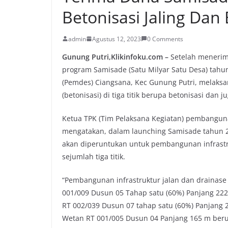
Betonisasi Jaling Da
admin
Agustus 12, 2023
0 Comments
Gunung Putri,Klikinfoku.com –
Setelah menerim
program Samisade (Satu Milyar Satu Desa) tahu
(Pemdes) Ciangsana, Kec Gunung Putri, melaks
(betonisasi) di tiga titik berupa betonisasi dan 
Ketua TPK (Tim Pelaksana Kegiatan) pembangu
mengatakan, dalam launching Samisade tahun 20
akan diperuntukan untuk pembangunan infrastr
sejumlah tiga titik.
“Pembangunan infrastruktur jalan dan drainase 
001/009 Dusun 05 Tahap satu (60%) Panjang 22
RT 002/039 Dusun 07 tahap satu (60%) Panjang 
Wetan RT 001/005 Dusun 04 Panjang 165 m beru