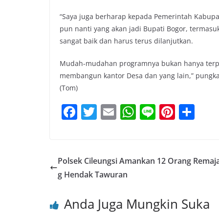
“Saya juga berharap kepada Pemerintah Kabupat
pun nanti yang akan jadi Bupati Bogor, termasu
sangat baik dan harus terus dilanjutkan.
Mudah-mudahan programnya bukan hanya terpacu
membangun kantor Desa dan yang lain,” pungkas
(Tom)
F
T
E
W
Li
Pi
S
a
w
m
h
n
nt
h
c
itt
ai
at
e
er
ar
e
er
l
s
e
e
Polsek Cileungsi Amankan 12 Orang Remaj
b
A
st
g Hendak Tawuran
o
p
Anda Juga Mungkin Suka
o
p