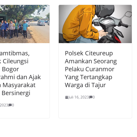
Kamtibmas,
Polsek Citeureup
 Cileungsi
Amankan Seorang
s Bogor
Pelaku Curanmor
urahmi dan Ajak
Yang Tertangkap
 Masyarakat
Warga di Tajur
 Bersinergi
Juli 16, 2023
0
 2023
0