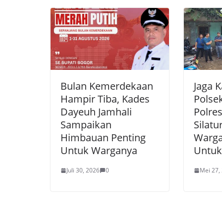
k
Bulan Kemerdekaan
Jaga 
Hampir Tiba, Kades
Polsek
Dayeuh Jamhali
Polre
Sampaikan
Silat
Himbauan Penting
Warga
Untuk Warganya
Untuk
Juli 30, 2026
0
Mei 27,