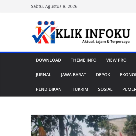
Skip
Sabtu, Agustus 8, 2026
to
content
DOWNLOAD
THEME INFO
VIEW PRO
JURNAL
JAWA BARAT
DEPOK
EKONOM
PENDIDIKAN
HUKRIM
SOSIAL
PEME