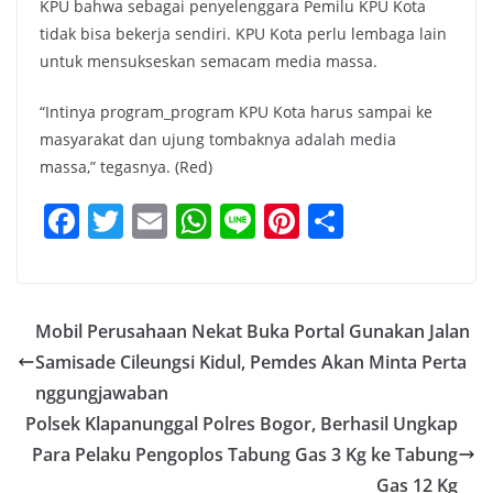
KPU bahwa sebagai penyelenggara Pemilu KPU Kota
tidak bisa bekerja sendiri. KPU Kota perlu lembaga lain
untuk mensukseskan semacam media massa.
“Intinya program_program KPU Kota harus sampai ke
masyarakat dan ujung tombaknya adalah media
massa,” tegasnya. (Red)
F
T
E
W
Li
Pi
S
a
w
m
h
n
nt
h
c
itt
ai
at
e
er
ar
e
er
l
s
e
e
Mobil Perusahaan Nekat Buka Portal Gunakan Jalan
b
A
st
Samisade Cileungsi Kidul, Pemdes Akan Minta Perta
o
p
nggungjawaban
o
p
Polsek Klapanunggal Polres Bogor, Berhasil Ungkap
Para Pelaku Pengoplos Tabung Gas 3 Kg ke Tabung
k
Gas 12 Kg