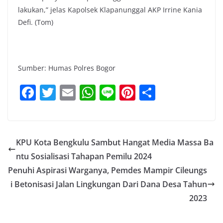
lakukan,” jelas Kapolsek Klapanunggal AKP Irrine Kania
Defi. (Tom)
Sumber: Humas Polres Bogor
F
T
E
W
Li
Pi
S
a
w
m
h
n
nt
h
c
itt
ai
at
e
er
ar
e
er
l
s
e
e
KPU Kota Bengkulu Sambut Hangat Media Massa Ba
b
A
st
ntu Sosialisasi Tahapan Pemilu 2024
o
p
Penuhi Aspirasi Warganya, Pemdes Mampir Cileungs
o
p
i Betonisasi Jalan Lingkungan Dari Dana Desa Tahun
2023
k