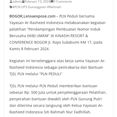
admin
Februari 13, 2024
0 Comments
#PLN UP3 Gunungputri #Rahmah
BOGOR,Lensaexpose.com
– PLN Peduli bersama
Yayasan Ar-Rasheed Indonesia melaksanakan kegiatan
pelatihan “Pendampingan Pembuatan Nomor Induk
Berusaha (NIB) UMKM” di KINASIH RESORT &
CONFERENCE BOGOR Jl. Raya Sukabumi KM 17, pada
Kamis 8 Februari 2024.
Kegiatan ini terselenggara atas kerja sama Yayasan Ar-
Rasheed Indonesia sebagai pemrakarsa dan Bantuan
TJSL PLN melalui “PLN PEDULI”
TJSL PLN melalui PLN Peduli memberikan bantuan
sebesar Rp. 500 Juta untuk penyelenggaraan Pelatihan,
penyerahan bantuan diwakili oleh PLN Gunung Putri
dan diterima secara langsung oleh Ketua Yayasan Ar-
Rasheed Indonesia Siti Rahmah Nur Fadhillah,