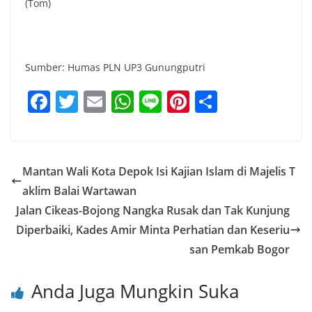
(Tom)
Sumber: Humas PLN UP3 Gunungputri
F
T
E
W
Li
Pi
S
a
w
m
h
n
nt
h
c
itt
ai
at
e
er
ar
e
er
l
s
e
e
Mantan Wali Kota Depok Isi Kajian Islam di Majelis T
b
A
st
aklim Balai Wartawan
o
p
Jalan Cikeas-Bojong Nangka Rusak dan Tak Kunjung
o
p
Diperbaiki, Kades Amir Minta Perhatian dan Keseriu
san Pemkab Bogor
k
Anda Juga Mungkin Suka