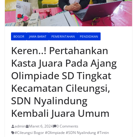
BOGOR
JAWA BARAT
PEMERINTAHAN
PENDIDIKAN
Keren..! Pertahankan
Kasta Juara Pada Ajang
Olimpiade SD Tingkat
Kecamatan Cileungsi,
SDN Nyalindung
Kembali Juara Umum
admin
Maret 6, 2024
0 Comments
#Cileungsi Bogor #Olimpiade #SDN Nyalindung #Tintin