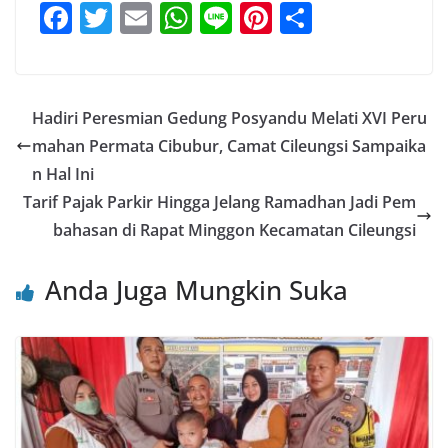
F
T
E
W
Li
Pi
S
a
w
m
h
n
nt
h
c
itt
ai
at
e
er
ar
e
er
l
s
e
e
Hadiri Peresmian Gedung Posyandu Melati XVI Peru
b
A
st
mahan Permata Cibubur, Camat Cileungsi Sampaika
o
p
n Hal Ini
o
p
Tarif Pajak Parkir Hingga Jelang Ramadhan Jadi Pem
bahasan di Rapat Minggon Kecamatan Cileungsi
k
Anda Juga Mungkin Suka