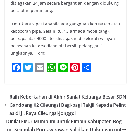
disiagakan 24 jam secara bergantian dengan didukung
peralatan penunjang.
“Untuk antisipasi apabila ada gangguan kerusakan atau
kebocoran pipa. Selain itu, 13 armada mobil tangki
berkapasitas 4000 liter disiagakan di seluruh wilayah
pelayanan ketersediaan air bersih pelanggan,”
ungkapnya. (Tom)
F
T
E
W
Li
Pi
S
a
w
m
h
n
nt
h
c
itt
ai
at
e
er
ar
e
er
l
s
e
e
Raih Keberkahan di Akhir Sanlat Keluarga Besar SDN
b
A
st
Gandoang 02 Cileungsi Bagi-bagi Takjil Kepada Pelint
o
p
as di Jl. Raya Cileungsi-Jonggol
o
p
Dinilai Figur Mumpuni untuk Pimpin Kabupaten Bog
or, Sejumlah Purnawirawan Solidkan Dukungan unt