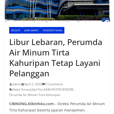
BOGOR
JAWA BARAT
PEMERINTAHAN
Libur Lebaran, Perumda
Air Minum Tirta
Kahuripan Tetap Layani
Pelanggan
admin
April 2, 2024
0 Comments
Abdul Somad
,
Idul Fitri
,
KABUPATEN BOGOR
,
Perumda Air Minum Tirta Kahuripan
CIBINONG,Klikinfoku.com
– Direksi Perumda Air Minum
Tirta Kahuripan beserta jajaran manajemen,