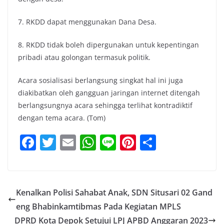
7. RKDD dapat menggunakan Dana Desa.
8. RKDD tidak boleh dipergunakan untuk kepentingan
pribadi atau golongan termasuk politik.
Acara sosialisasi berlangsung singkat hal ini juga
diakibatkan oleh gangguan jaringan internet ditengah
berlangsungnya acara sehingga terlihat kontradiktif
dengan tema acara. (Tom)
F
T
E
W
Li
Pi
S
a
w
m
h
n
nt
h
c
itt
ai
at
e
er
ar
e
er
l
s
e
e
Kenalkan Polisi Sahabat Anak, SDN Situsari 02 Gand
b
A
st
eng Bhabinkamtibmas Pada Kegiatan MPLS
o
p
DPRD Kota Depok Setujui LPJ APBD Anggaran 2023