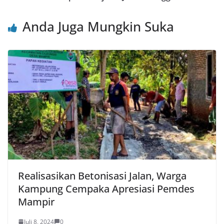
o
p
Anda Juga Mungkin Suka
k
Realisasikan Betonisasi Jalan, Warga
Kampung Cempaka Apresiasi Pemdes
Mampir
Juli 8, 2024
0