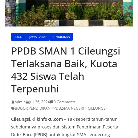
BOGOR
JAWA BARAT
PENDIDIKAN
PPDB SMAN 1 Cileungsi
Terlaksana Baik, Kuota
432 Siswa Telah
Terpenuhi
admin
Juli 26, 2024
0 Comments
BOGOR
,
PENDIDIKAN
,
PPDB
,
SMA NEGERI 1 CILEUNGSI
Cileungsi,Klikinfoku.com –
Tak seperti tahun-tahun
sebelumnya proses dan sistem Penerimaan Peserta
Didik Baru (PPDB) untuk tingkat SMA cenderung