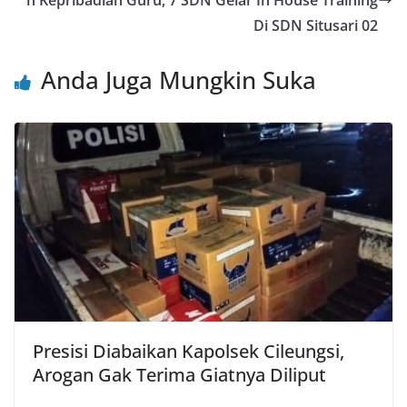
o
p
n Kepribadian Guru, 7 SDN Gelar In House Training
Di SDN Situsari 02
k
Anda Juga Mungkin Suka
Presisi Diabaikan Kapolsek Cileungsi,
Arogan Gak Terima Giatnya Diliput