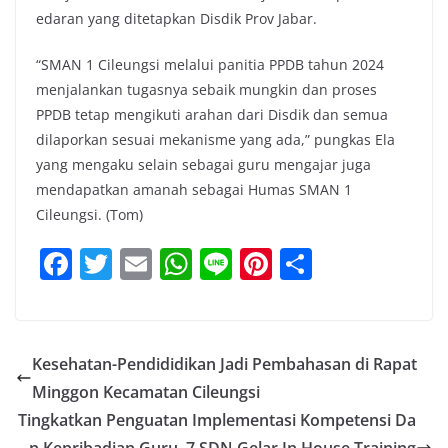
edaran yang ditetapkan Disdik Prov Jabar.
“SMAN 1 Cileungsi melalui panitia PPDB tahun 2024
menjalankan tugasnya sebaik mungkin dan proses
PPDB tetap mengikuti arahan dari Disdik dan semua
dilaporkan sesuai mekanisme yang ada,” pungkas Ela
yang mengaku selain sebagai guru mengajar juga
mendapatkan amanah sebagai Humas SMAN 1
Cileungsi. (Tom)
F
T
E
W
Li
Pi
S
a
w
m
h
n
nt
h
c
itt
ai
at
e
er
ar
e
er
l
s
e
e
Kesehatan-Pendididikan Jadi Pembahasan di Rapat
b
A
st
Minggon Kecamatan Cileungsi
o
p
Tingkatkan Penguatan Implementasi Kompetensi Da