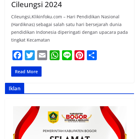
Cileungsi 2024
Cileungsi,Klikinfoku.com – Hari Pendidikan Nasional
(Hardiknas) sebagai salah satu hari bersejarah dunia
pendidikan Indonesia diperingati dengan upacara pada
tingkat Kecamatan
F
T
E
W
Li
Pi
S
a
w
m
h
n
nt
h
c
itt
ai
at
e
er
ar
Read More
e
er
l
s
e
e
Iklan
b
A
st
o
p
o
p
k