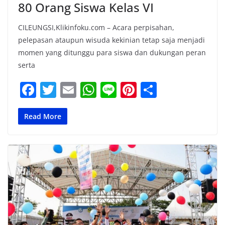
80 Orang Siswa Kelas VI
CILEUNGSI,Klikinfoku.com – Acara perpisahan,
pelepasan ataupun wisuda kekinian tetap saja menjadi
momen yang ditunggu para siswa dan dukungan peran
serta
F
T
E
W
Li
Pi
S
a
w
m
h
n
nt
h
c
itt
ai
at
e
er
ar
Read More
e
er
l
s
e
e
b
A
st
o
p
o
p
k