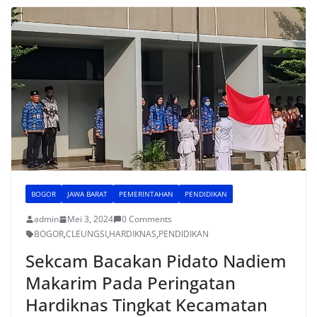
b
A
st
o
p
o
p
k
BOGOR
JAWA BARAT
PEMERINTAHAN
PENDIDIKAN
admin
Mei 3, 2024
0 Comments
BOGOR
,
CLEUNGSI
,
HARDIKNAS
,
PENDIDIKAN
Sekcam Bacakan Pidato Nadiem
Makarim Pada Peringatan
Hardiknas Tingkat Kecamatan