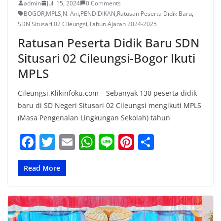
admin
Juli 15, 2024
0 Comments
BOGOR
,
MPLS
,
N. Ani
,
PENDIDIKAN
,
Ratusan Peserta Didik Baru
,
SDN Situsari 02 Cileungsi
,
Tahun Ajaran 2024-2025
Ratusan Peserta Didik Baru SDN
Situsari 02 Cileungsi-Bogor Ikuti
MPLS
Cileungsi,Klikinfoku.com – Sebanyak 130 peserta didik
baru di SD Negeri Situsari 02 Cileungsi mengikuti MPLS
(Masa Pengenalan Lingkungan Sekolah) tahun
F
T
E
W
Li
Pi
S
a
w
m
h
n
nt
h
c
itt
ai
at
e
er
ar
Read More
e
er
l
s
e
e
b
A
st
o
p