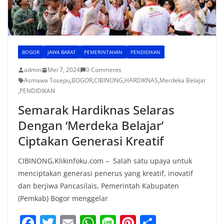
BOGOR
JAWA BARAT
PEMERINTAHAN
PENDIDIKAN
admin
Mei 7, 2024
0 Comments
Asmawa Tosepu
,
BOGOR
,
CIBINONG
,
HARDIKNAS
,
Merdeka Belajar
,
PENDIDIKAN
Semarak Hardiknas Selaras
Dengan ‘Merdeka Belajar’
Ciptakan Generasi Kreatif
CIBINONG,Klikinfoku.com – Salah satu upaya untuk
menciptakan generasi penerus yang kreatif, inovatif
dan berjiwa Pancasilais, Pemerintah Kabupaten
(Pemkab) Bogor menggelar
F
T
E
W
Li
Pi
S