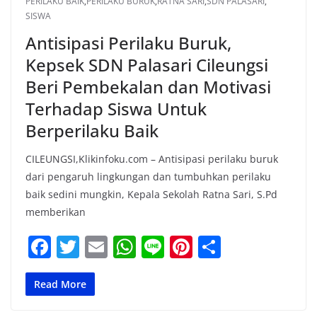
PERILAKU BAIK
,
PERILAKU BURUK
,
RATNA SARI
,
SDN PALASARI
,
SISWA
Antisipasi Perilaku Buruk,
Kepsek SDN Palasari Cileungsi
Beri Pembekalan dan Motivasi
Terhadap Siswa Untuk
Berperilaku Baik
CILEUNGSI,Klikinfoku.com – Antisipasi perilaku buruk
dari pengaruh lingkungan dan tumbuhkan perilaku
baik sedini mungkin, Kepala Sekolah Ratna Sari, S.Pd
memberikan
F
T
E
W
Li
Pi
S
a
w
m
h
n
nt
h
c
itt
ai
at
e
er
ar
Read More
e
er
l
s
e
e