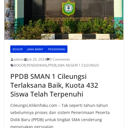
BOGOR
JAWA BARAT
PENDIDIKAN
admin
Juli 26, 2024
0 Comments
BOGOR
,
PENDIDIKAN
,
PPDB
,
SMA NEGERI 1 CILEUNGSI
PPDB SMAN 1 Cileungsi
Terlaksana Baik, Kuota 432
Siswa Telah Terpenuhi
Cileungsi,Klikinfoku.com – Tak seperti tahun-tahun
sebelumnya proses dan sistem Penerimaan Peserta
Didik Baru (PPDB) untuk tingkat SMA cenderung
menyisakan persoalan