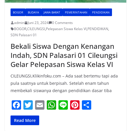
BOGOR
BUDAYA
JAWA BARAT
PEMERINTAHAN
PENDIDIKAN
admin
Juni 23, 2024
0 Comments
BOGOR
,
CILEUNGSI
,
Pelepasan Siswa Kelas VI
,
PENDIDIKAN
,
SDN Palasari 01
Bekali Siswa Dengan Kenangan
Indah, SDN Palasari 01 Cileungsi
Gelar Pelepasan Siswa Kelas VI
CILEUNGSI,Klikinfoku.com – Ada saat bertemu tapi ada
pula saatnya untuk berpisah. Setelah enam tahun
membekali siswanya dengan pendidikan dasar tiba
F
T
E
W
Li
Pi
S
a
w
m
h
n
nt
h
c
itt
ai
at
e
er
ar
Read More