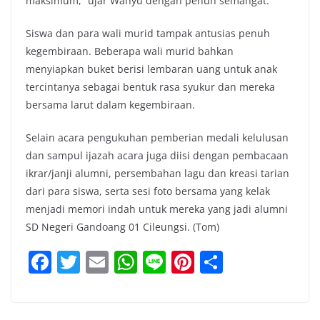
maksimum,” ujar Wahyu dengan penuh semangat.
Siswa dan para wali murid tampak antusias penuh
kegembiraan. Beberapa wali murid bahkan
menyiapkan buket berisi lembaran uang untuk anak
tercintanya sebagai bentuk rasa syukur dan mereka
bersama larut dalam kegembiraan.
Selain acara pengukuhan pemberian medali kelulusan
dan sampul ijazah acara juga diisi dengan pembacaan
ikrar/janji alumni, persembahan lagu dan kreasi tarian
dari para siswa, serta sesi foto bersama yang kelak
menjadi memori indah untuk mereka yang jadi alumni
SD Negeri Gandoang 01 Cileungsi. (Tom)
F
T
E
W
Li
Pi
S
a
w
m
h
n
nt
h
c
itt
ai
at
e
er
ar