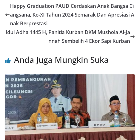
e
er
l
s
e
e
Happy Graduation PAUD Cerdaskan Anak Bangsa Ci
b
A
st
angsana, Ke-XI Tahun 2024 Semarak Dan Apresiasi A
o
p
nak Berprestasi
o
p
Idul Adha 1445 H, Panitia Kurban DKM Mushola Al-Ja
nnah Sembelih 4 Ekor Sapi Kurban
k
Anda Juga Mungkin Suka