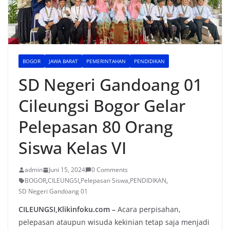
BOGOR
JAWA BARAT
PEMERINTAHAN
PENDIDIKAN
SD Negeri Gandoang 01
Cileungsi Bogor Gelar
Pelepasan 80 Orang
Siswa Kelas VI
admin
Juni 15, 2024
0 Comments
BOGOR
,
CILEUNGSI
,
Pelepasan Siswa
,
PENDIDIKAN
,
SD Negeri Gandoang 01
CILEUNGSI,Klikinfoku.com –
Acara perpisahan,
pelepasan ataupun wisuda kekinian tetap saja menjadi