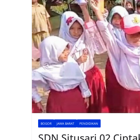
BOGOR
JAWA BARAT
PENDIDIKAN
SDN Situsari 02 Cip