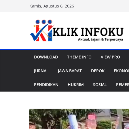
Skip
Kamis, Agustus 6, 2026
to
content
DOWNLOAD
THEME INFO
VIEW PRO
JURNAL
JAWA BARAT
DEPOK
EKONOM
PENDIDIKAN
HUKRIM
SOSIAL
PEME