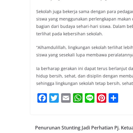
Sekolah juga bekerja sama dengan para pedagang
siswa yang menggunakan perlengkapan makan d
bagian dari budaya sehari-hari siswa. Dalam be
terlihat pada kebersihan sekolah.
“Alhamdulillah, lingkungan sekolah terlihat le
siswa yang sesekali lupa membawa peralatannya
Ia berharap gerakan ini dapat terus berlanjut 
hidup bersih, sehat, dan disiplin dengan memb
sehingga lingkungan sekolah tetap bersih, seha
F
T
E
W
Li
Pi
S
a
w
m
h
n
nt
h
c
itt
ai
at
e
er
ar
e
er
l
s
e
e
Penurunan Stunting Jadi Perhatian Pj. Ketu