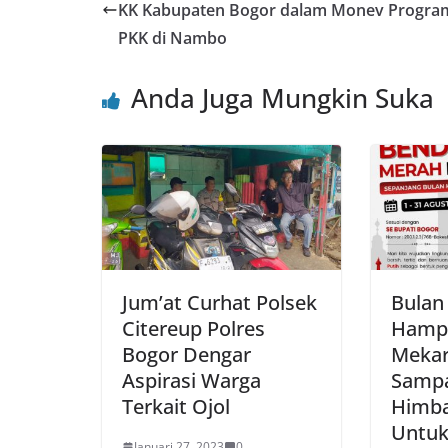
b
A
st
KK Kabupaten Bogor dalam Monev Progra
o
p
PKK di Nambo
o
p
Anda Juga Mungkin Suka
k
Jum’at Curhat Polsek
Bulan
Citereup Polres
Hampi
Bogor Dengar
Mekar
Aspirasi Warga
Samp
Terkait Ojol
Himba
Untuk
Januari 27, 2023
0