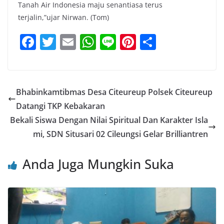
Tanah Air Indonesia maju senantiasa terus
terjalin,”ujar Nirwan. (Tom)
F
T
E
W
Li
Pi
S
a
w
m
h
n
nt
h
c
itt
ai
at
e
er
ar
e
er
l
s
e
e
Bhabinkamtibmas Desa Citeureup Polsek Citeureup
b
A
st
Datangi TKP Kebakaran
o
p
Bekali Siswa Dengan Nilai Spiritual Dan Karakter Isla
o
p
mi, SDN Situsari 02 Cileungsi Gelar Brilliantren
k
Anda Juga Mungkin Suka