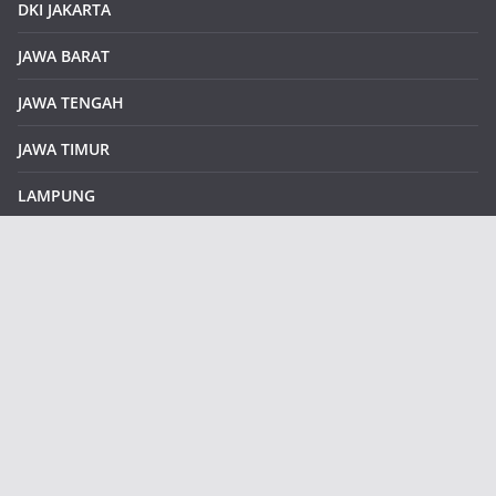
DKI JAKARTA
JAWA BARAT
JAWA TENGAH
JAWA TIMUR
LAMPUNG
REDAKSI
Sample Page
SUMATERA SELATAN
SUMATERA UTARA
klikinfoku.com