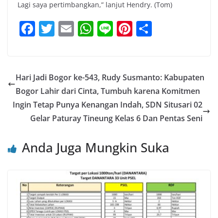
Lagi saya pertimbangkan,” lanjut Hendry. (Tom)
F
T
E
W
Li
Pi
S
a
w
m
h
n
nt
h
c
itt
ai
at
e
er
ar
e
er
l
s
e
e
Hari Jadi Bogor ke-543, Rudy Susmanto: Kabupaten
b
A
st
Bogor Lahir dari Cinta, Tumbuh karena Komitmen
o
p
Ingin Tetap Punya Kenangan Indah, SDN Situsari 02
o
p
Gelar Paturay Tineung Kelas 6 Dan Pentas Seni
k
Anda Juga Mungkin Suka