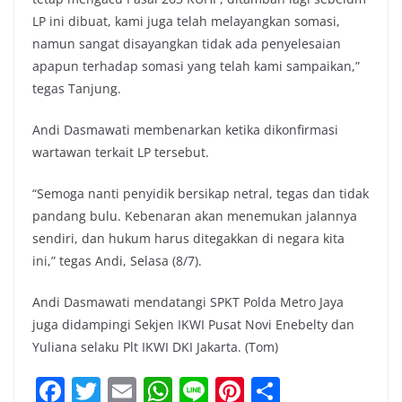
LP ini dibuat, kami juga telah melayangkan somasi,
namun sangat disayangkan tidak ada penyelesaian
apapun terhadap somasi yang telah kami sampaikan,”
tegas Tanjung.
Andi Dasmawati membenarkan ketika dikonfirmasi
wartawan terkait LP tersebut.
“Semoga nanti penyidik bersikap netral, tegas dan tidak
pandang bulu. Kebenaran akan menemukan jalannya
sendiri, dan hukum harus ditegakkan di negara kita
ini,” tegas Andi, Selasa (8/7).
Andi Dasmawati mendatangi SPKT Polda Metro Jaya
juga didampingi Sekjen IKWI Pusat Novi Enebelty dan
Yuliana selaku Plt IKWI DKI Jakarta. (Tom)
F
T
E
W
Li
Pi
S