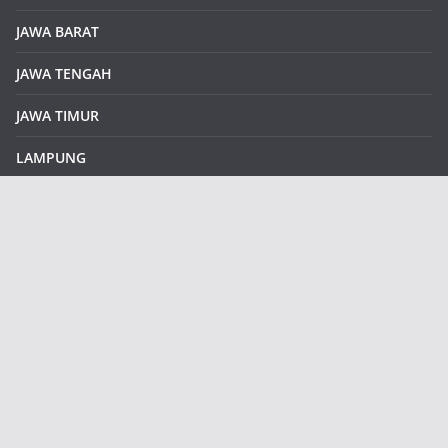
JAWA BARAT
JAWA TENGAH
JAWA TIMUR
LAMPUNG
REDAKSI
Sample Page
SUMATERA SELATAN
SUMATERA UTARA
klikinfoku.com