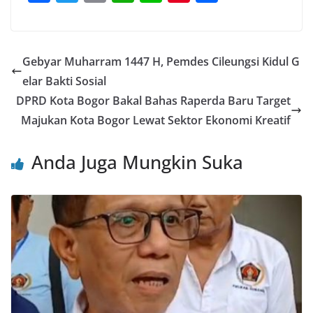
a
w
m
h
n
nt
h
c
itt
ai
at
e
er
ar
e
er
l
s
e
e
Gebyar Muharram 1447 H, Pemdes Cileungsi Kidul G
b
A
st
elar Bakti Sosial
o
p
DPRD Kota Bogor Bakal Bahas Raperda Baru Target
o
p
Majukan Kota Bogor Lewat Sektor Ekonomi Kreatif
k
Anda Juga Mungkin Suka