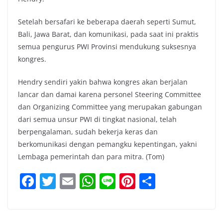
Setelah bersafari ke beberapa daerah seperti Sumut,
Bali, Jawa Barat, dan komunikasi, pada saat ini praktis
semua pengurus PWI Provinsi mendukung suksesnya
kongres.
Hendry sendiri yakin bahwa kongres akan berjalan
lancar dan damai karena personel Steering Committee
dan Organizing Committee yang merupakan gabungan
dari semua unsur PWI di tingkat nasional, telah
berpengalaman, sudah bekerja keras dan
berkomunikasi dengan pemangku kepentingan, yakni
Lembaga pemerintah dan para mitra. (Tom)
F
T
E
W
Li
Pi
S
a
w
m
h
n
nt
h
c
itt
ai
at
e
er
ar