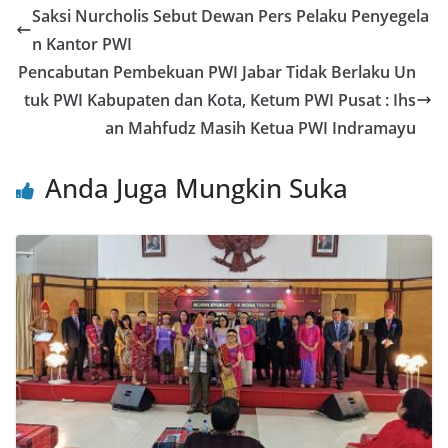
e
er
l
s
e
e
Saksi Nurcholis Sebut Dewan Pers Pelaku Penyegela
b
A
st
n Kantor PWI
o
p
Pencabutan Pembekuan PWI Jabar Tidak Berlaku Un
o
p
tuk PWI Kabupaten dan Kota, Ketum PWI Pusat : Ihs
an Mahfudz Masih Ketua PWI Indramayu
k
Anda Juga Mungkin Suka