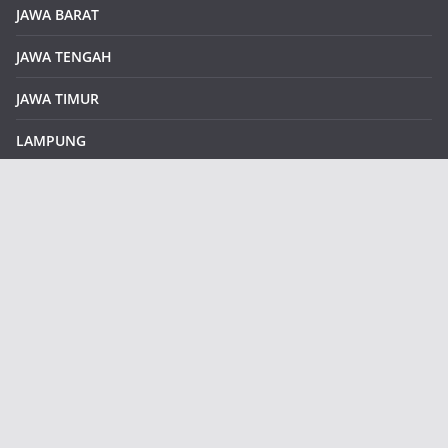
JAWA BARAT
JAWA TENGAH
JAWA TIMUR
LAMPUNG
REDAKSI
Sample Page
SUMATERA SELATAN
SUMATERA UTARA
klikinfoku.com