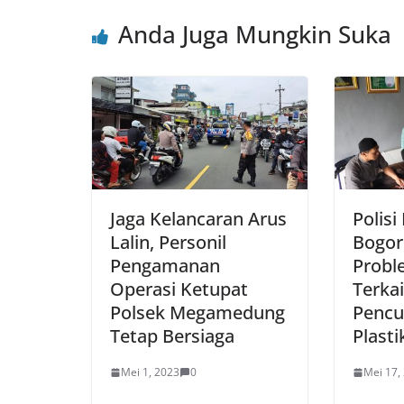
o
p
Anda Juga Mungkin Suka
o
p
k
Jaga Kelancaran Arus
Polisi
Lalin, Personil
Bogor
Pengamanan
Probl
Operasi Ketupat
Terkai
Polsek Megamedung
Pencu
Tetap Bersiaga
Plasti
Mei 1, 2023
0
Mei 17,