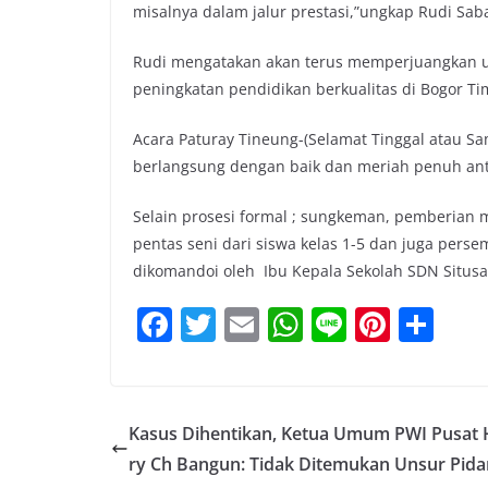
misalnya dalam jalur prestasi,”ungkap Rudi Sab
Rudi mengatakan akan terus memperjuangkan unt
peningkatan pendidikan berkualitas di Bogor Ti
Acara Paturay Tineung-(Selamat Tinggal atau 
berlangsung dengan baik dan meriah penuh ant
Selain prosesi formal ; sungkeman, pemberian me
pentas seni dari siswa kelas 1-5 dan juga perse
dikomandoi oleh Ibu Kepala Sekolah SDN Situsar
F
T
E
W
Li
Pi
S
a
w
m
h
n
nt
h
c
itt
ai
at
e
er
ar
e
er
l
s
e
e
Kasus Dihentikan, Ketua Umum PWI Pusat
b
A
st
ry Ch Bangun: Tidak Ditemukan Unsur Pid