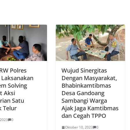
 RW Polres
Wujud Sinergitas
 Laksanakan
Dengan Masyarakat,
em Solving
Bhabinkamtibmas
t Aksi
Desa Gandoang
rian Satu
Sambangi Warga
k Telur
Ajak Jaga Kamtibmas
dan Cegah TPPO
 2023
0
Oktober 10, 2023
0