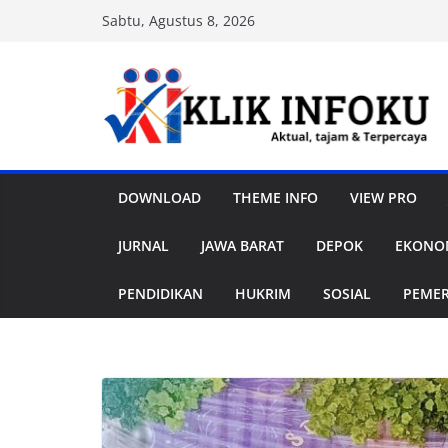
Skip
Sabtu, Agustus 8, 2026
to
content
DOWNLOAD
THEME INFO
VIEW PRO
JURNAL
JAWA BARAT
DEPOK
EKONOM
PENDIDIKAN
HUKRIM
SOSIAL
PEME