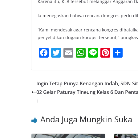
Karena itu, KLB tersebut melanggar Anggaran D
Ia menegaskan bahwa rencana kongres perlu di
“Kami mendesak agar rencana kongres dibatalka
penyelidikan dugaan korupsi tersebut,” pungkas
F
T
E
W
Li
Pi
S
a
w
m
h
n
nt
h
c
itt
ai
at
e
er
ar
e
er
l
s
e
e
Ingin Tetap Punya Kenangan Indah, SDN Sit
b
A
st
02 Gelar Paturay Tineung Kelas 6 Dan Pent
o
p
i
o
p
Anda Juga Mungkin Suka
k