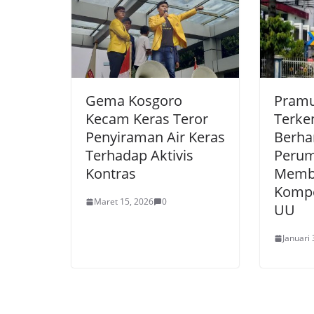
Gema Kosgoro
Pramu
Kecam Keras Teror
Terke
Penyiraman Air Keras
Berha
Terhadap Aktivis
Peru
Kontras
Memb
Kompe
Maret 15, 2026
0
UU
Januari 