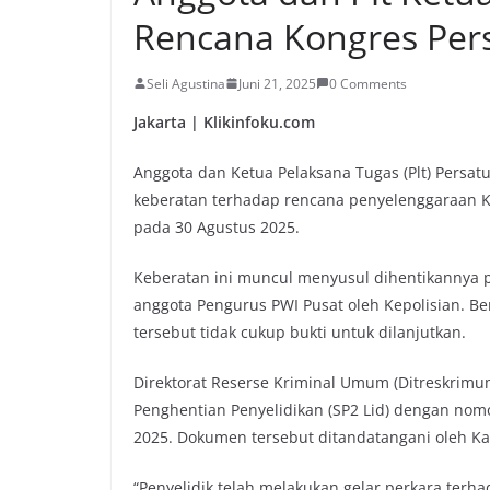
Rencana Kongres Per
Seli Agustina
Juni 21, 2025
0 Comments
Jakarta | Klikinfoku.com
Anggota dan Ketua Pelaksana Tugas (Plt) Persa
keberatan terhadap rencana penyelenggaraan K
pada 30 Agustus 2025.
Keberatan ini muncul menyusul dihentikannya 
anggota Pengurus PWI Pusat oleh Kepolisian. Be
tersebut tidak cukup bukti untuk dilanjutkan.
Direktorat Reserse Kriminal Umum (Ditreskrimu
Penghentian Penyelidikan (SP2 Lid) dengan nomo
2025. Dokumen tersebut ditandatangani oleh Ka
“Penyelidik telah melakukan gelar perkara terh