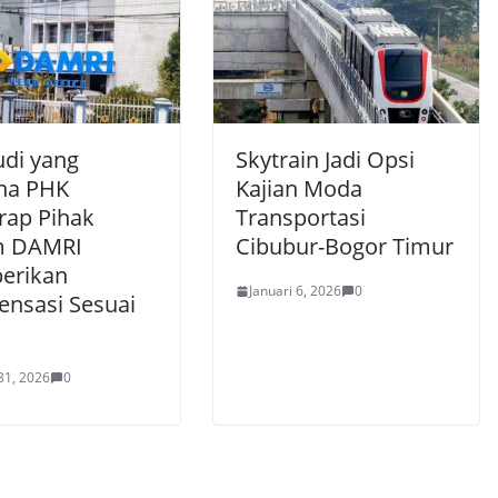
di yang
Skytrain Jadi Opsi
na PHK
Kajian Moda
rap Pihak
Transportasi
m DAMRI
Cibubur-Bogor Timur
erikan
Januari 6, 2026
0
nsasi Sesuai
31, 2026
0