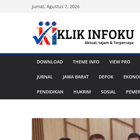
Skip
Jumat, Agustus 7, 2026
to
content
DOWNLOAD
THEME INFO
VIEW PRO
JURNAL
JAWA BARAT
DEPOK
EKONOM
PENDIDIKAN
HUKRIM
SOSIAL
PEME