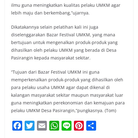
ilmu guna meningkatkan kualitas pelaku UMKM agar
lebih maju dan berkembang,”ujarnya.
Dikatakannya selain pelatihan kali ini juga
diselenggarakan Bazar Festival UMKM, yang mana
bertujuan untuk mengenalkan produk-produk yang
dihasilkan oleh pelaku UMKM yang berada di Desa
Pasirangin kepada masyarakat sekitar.
“Tujuan dari Bazar Festival UMKM ini guna
memperkenalkan produk-produk yang dihasilkan oleh
para pelaku usaha UMKM agar dapat dikenal di
kalangan masyarakat sekitar maupun masyarakat luar
guna meningkatkan perekonomian dan kemajuan para
pelaku UMKM Desa Pasirangin,”pungkasnya. (Tom)
F
T
E
W
Li
Pi
S
a
w
m
h
n
nt
h