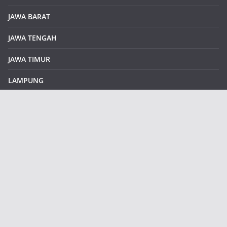
JAWA BARAT
JAWA TENGAH
JAWA TIMUR
LAMPUNG
REDAKSI
Sample Page
SUMATERA SELATAN
SUMATERA UTARA
klikinfoku.com