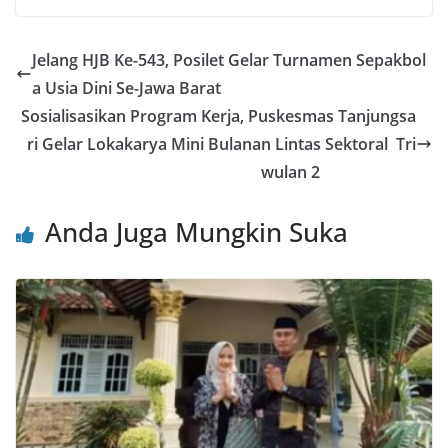
c
itt
ai
at
e
er
ar
e
er
l
s
e
e
Jelang HJB Ke-543, Posilet Gelar Turnamen Sepakbol
b
A
st
a Usia Dini Se-Jawa Barat
o
p
Sosialisasikan Program Kerja, Puskesmas Tanjungsa
o
p
ri Gelar Lokakarya Mini Bulanan Lintas Sektoral Tri
wulan 2
k
Anda Juga Mungkin Suka