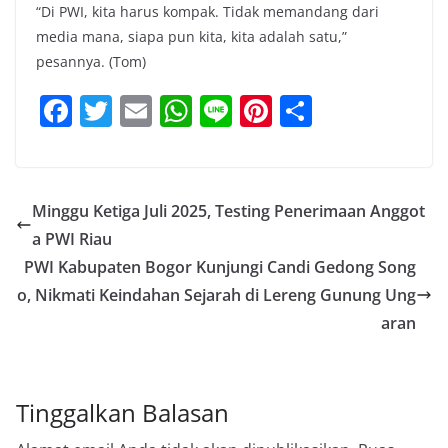
“Di PWI, kita harus kompak. Tidak memandang dari
media mana, siapa pun kita, kita adalah satu,”
pesannya. (Tom)
F
T
E
W
Li
Pi
S
a
w
m
h
n
nt
h
c
itt
ai
at
e
er
ar
e
er
l
s
e
e
Minggu Ketiga Juli 2025, Testing Penerimaan Anggot
b
A
st
a PWI Riau
o
p
PWI Kabupaten Bogor Kunjungi Candi Gedong Song
o
p
o, Nikmati Keindahan Sejarah di Lereng Gunung Ung
aran
k
Tinggalkan Balasan