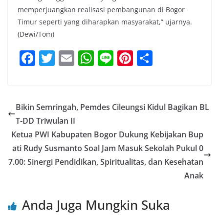
memperjuangkan realisasi pembangunan di Bogor
Timur seperti yang diharapkan masyarakat,” ujarnya.
(Dewi/Tom)
F
T
E
W
Li
Pi
S
a
w
m
h
n
nt
h
c
itt
ai
at
e
er
ar
e
er
l
s
e
e
Bikin Semringah, Pemdes Cileungsi Kidul Bagikan BL
b
A
st
T-DD Triwulan II
o
p
Ketua PWI Kabupaten Bogor Dukung Kebijakan Bup
o
p
ati Rudy Susmanto Soal Jam Masuk Sekolah Pukul 0
7.00: Sinergi Pendidikan, Spiritualitas, dan Kesehatan
k
Anak
Anda Juga Mungkin Suka