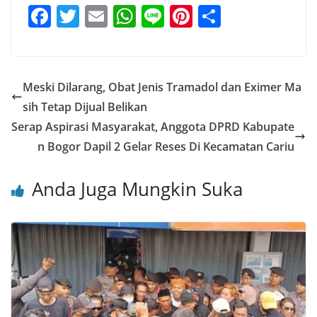
F
T
E
W
Li
Pi
S
a
w
m
h
n
nt
h
c
itt
ai
at
e
er
ar
e
er
l
s
e
e
Meski Dilarang, Obat Jenis Tramadol dan Eximer Ma
b
A
st
sih Tetap Dijual Belikan
o
p
Serap Aspirasi Masyarakat, Anggota DPRD Kabupate
o
p
n Bogor Dapil 2 Gelar Reses Di Kecamatan Cariu
k
Anda Juga Mungkin Suka