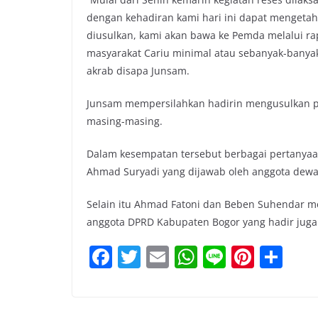
dengan kehadiran kami hari ini dapat mengeta
diusulkan, kami akan bawa ke Pemda melalui ra
masyarakat Cariu minimal atau sebanyak-banyak
akrab disapa Junsam.
Junsam mempersilahkan hadirin mengusulkan pr
masing-masing.
Dalam kesempatan tersebut berbagai pertanyaa
Ahmad Suryadi yang dijawab oleh anggota dew
Selain itu Ahmad Fatoni dan Beben Suhendar m
anggota DPRD Kabupaten Bogor yang hadir juga
F
T
E
W
Li
Pi
S
a
w
m
h
n
nt
h
c
itt
ai
at
e
er
ar