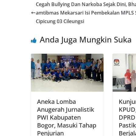
e
er
l
s
e
e
Cegah Bullying Dan Narkoba Sejak Dini, Bh
b
A
st
amtibmas Mekarsari Isi Pembekalan MPLS
o
p
Cipicung 03 Cileungsi
o
p
Anda Juga Mungkin Suka
k
Aneka Lomba
Kunju
Anugerah Jurnalistik
KPUD,
PWI Kabupaten
DPRD 
Bogor, Masuki Tahap
Pasti
Penjurian
Berja