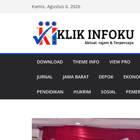
Skip
Kamis, Agustus 6, 2026
to
content
DOWNLOAD
THEME INFO
VIEW PRO
JURNAL
JAWA BARAT
DEPOK
EKONOM
PENDIDIKAN
HUKRIM
SOSIAL
PEME