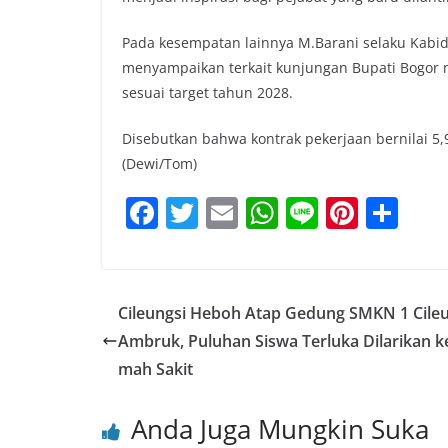
Pada kesempatan lainnya M.Barani selaku Kabi
menyampaikan terkait kunjungan Bupati Bogor 
sesuai target tahun 2028.
Disebutkan bahwa kontrak pekerjaan bernilai 5,9 T
(Dewi/Tom)
F
T
E
W
Li
Pi
S
a
w
m
h
n
nt
h
c
itt
ai
at
e
er
ar
e
er
l
s
e
e
Cileungsi Heboh Atap Gedung SMKN 1 Cileu
b
A
st
Ambruk, Puluhan Siswa Terluka Dilarikan k
o
p
mah Sakit
o
p
Anda Juga Mungkin Suka
k