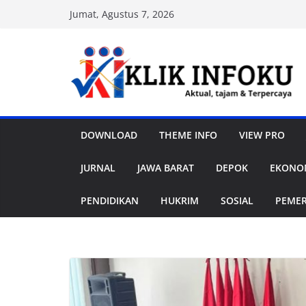
Skip
Jumat, Agustus 7, 2026
to
content
DOWNLOAD
THEME INFO
VIEW PRO
JURNAL
JAWA BARAT
DEPOK
EKONOM
PENDIDIKAN
HUKRIM
SOSIAL
PEME