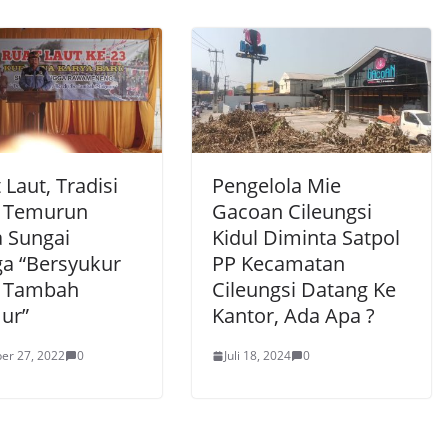
Laut, Tradisi
Pengelola Mie
 Temurun
Gacoan Cileungsi
 Sungai
Kidul Diminta Satpol
a “Bersyukur
PP Kecamatan
i Tambah
Cileungsi Datang Ke
ur”
Kantor, Ada Apa ?
er 27, 2022
0
Juli 18, 2024
0