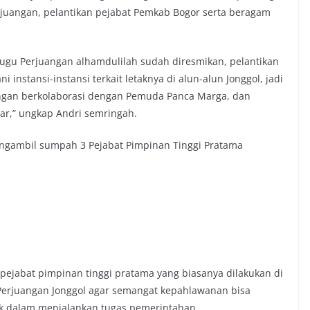
rjuangan, pelantikan pejabat Pemkab Bogor serta beragam
 Tugu Perjuangan alhamdulilah sudah diresmikan, pelantikan
instansi-instansi terkait letaknya di alun-alun Jonggol, jadi
dengan berkolaborasi dengan Pemuda Panca Marga, dan
ar,” ungkap Andri semringah.
ngambil sumpah 3 Pejabat Pimpinan Tinggi Pratama
ejabat pimpinan tinggi pratama yang biasanya dilakukan di
u Perjuangan Jonggol agar semangat kepahlawanan bisa
tik dalam menjalankan tugas pemerintahan.