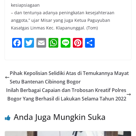
kesiapsiagaan
– dan tentunya adanya peningkatan kesejahteraan
anggota,” ujar Misar yang juga Ketua Paguyuban
Kasatgas Linmas Kec. Klapanunggal. (Tom)
F
T
E
W
Li
Pi
S
a
w
m
h
n
nt
h
c
itt
ai
at
e
er
ar
e
er
l
s
e
e
Pihak Kepolisian Selidiki Atas di Temukannya Mayat
b
A
st
Setu Bantenan Cibinong Bogor
o
p
Inilah Berbagai Capaian dan Trobosan Kreatif Polres
o
p
Bogor Yang Berhasil di Lakukan Selama Tahun 2022
k
Anda Juga Mungkin Suka