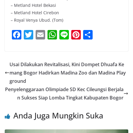
– Metland Hotel Bekasi
– Metland Hotel Cirebon
– Royal Venya Ubud. (Tom)
F
T
E
W
Li
Pi
S
a
w
m
h
n
nt
h
c
itt
ai
at
e
er
ar
e
er
l
s
e
e
Usai Dilakukan Revitalisasi, Kini Dompet Dhuafa Ke
b
A
st
mang Bogor Hadirkan Madina Zoo dan Madina Play
o
p
ground
o
p
Penyelenggaraan Olimpiade SD Kec Cileungsi Berjala
n Sukses Siap Lomba Tingkat Kabupaten Bogor
k
Anda Juga Mungkin Suka