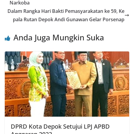
o
p
Narkoba
o
p
Dalam Rangka Hari Bakti Pemasyarakatan ke 59, Ke
pala Rutan Depok Andi Gunawan Gelar Porsenap
k
Anda Juga Mungkin Suka
DPRD Kota Depok Setujui LPJ APBD