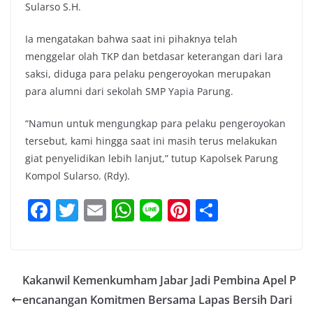
Sularso S.H.
Ia mengatakan bahwa saat ini pihaknya telah
menggelar olah TKP dan betdasar keterangan dari lara
saksi, diduga para pelaku pengeroyokan merupakan
para alumni dari sekolah SMP Yapia Parung.
“Namun untuk mengungkap para pelaku pengeroyokan
tersebut, kami hingga saat ini masih terus melakukan
giat penyelidikan lebih lanjut,” tutup Kapolsek Parung
Kompol Sularso. (Rdy).
F
T
E
W
Li
Pi
S
a
w
m
h
n
nt
h
c
itt
ai
at
e
er
ar
e
er
l
s
e
e
Kakanwil Kemenkumham Jabar Jadi Pembina Apel P
b
A
st
encanangan Komitmen Bersama Lapas Bersih Dari