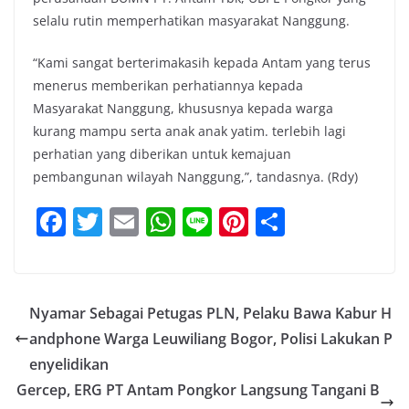
selalu rutin memperhatikan masyarakat Nanggung.
“Kami sangat berterimakasih kepada Antam yang terus
menerus memberikan perhatiannya kepada
Masyarakat Nanggung, khususnya kepada warga
kurang mampu serta anak anak yatim. terlebih lagi
perhatian yang diberikan untuk kemajuan
pembangunan wilayah Nanggung,”, tandasnya. (Rdy)
F
T
E
W
Li
Pi
S
a
w
m
h
n
nt
h
c
itt
ai
at
e
er
ar
e
er
l
s
e
e
Nyamar Sebagai Petugas PLN, Pelaku Bawa Kabur H
b
A
st
andphone Warga Leuwiliang Bogor, Polisi Lakukan P
o
p
enyelidikan
o
p
Gercep, ERG PT Antam Pongkor Langsung Tangani B