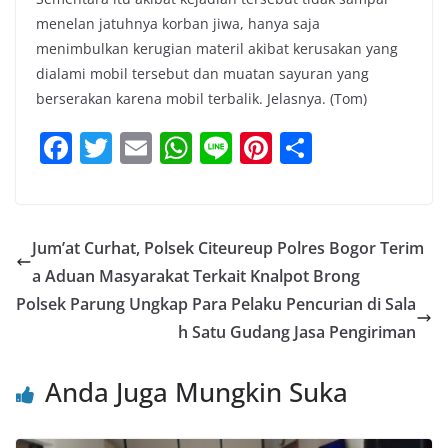
menelan jatuhnya korban jiwa, hanya saja
menimbulkan kerugian materil akibat kerusakan yang
dialami mobil tersebut dan muatan sayuran yang
berserakan karena mobil terbalik. Jelasnya. (Tom)
F
T
E
W
Li
Pi
S
a
w
m
h
n
nt
h
c
itt
ai
at
e
er
ar
e
er
l
s
e
e
Jum’at Curhat, Polsek Citeureup Polres Bogor Terim
b
A
st
a Aduan Masyarakat Terkait Knalpot Brong
o
p
Polsek Parung Ungkap Para Pelaku Pencurian di Sala
o
p
h Satu Gudang Jasa Pengiriman
k
Anda Juga Mungkin Suka