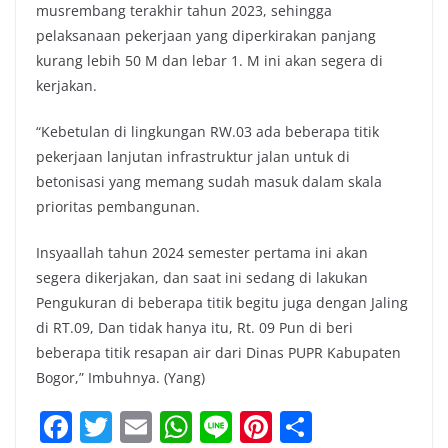
musrembang terakhir tahun 2023, sehingga
pelaksanaan pekerjaan yang diperkirakan panjang
kurang lebih 50 M dan lebar 1. M ini akan segera di
kerjakan.
“Kebetulan di lingkungan RW.03 ada beberapa titik
pekerjaan lanjutan infrastruktur jalan untuk di
betonisasi yang memang sudah masuk dalam skala
prioritas pembangunan.
Insyaallah tahun 2024 semester pertama ini akan
segera dikerjakan, dan saat ini sedang di lakukan
Pengukuran di beberapa titik begitu juga dengan Jaling
di RT.09, Dan tidak hanya itu, Rt. 09 Pun di beri
beberapa titik resapan air dari Dinas PUPR Kabupaten
Bogor,” Imbuhnya. (Yang)
F
T
E
W
Li
Pi
S