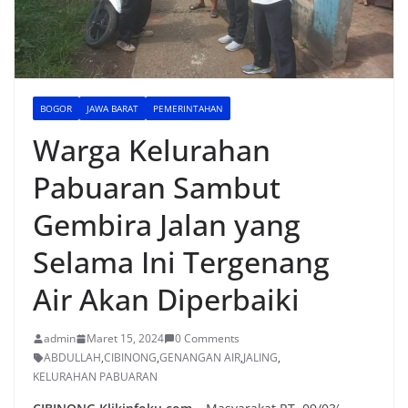
BOGOR
JAWA BARAT
PEMERINTAHAN
Warga Kelurahan
Pabuaran Sambut
Gembira Jalan yang
Selama Ini Tergenang
Air Akan Diperbaiki
admin
Maret 15, 2024
0 Comments
ABDULLAH
,
CIBINONG
,
GENANGAN AIR
,
JALING
,
KELURAHAN PABUARAN