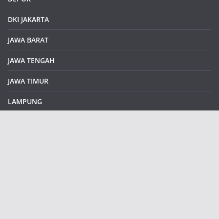
DKI JAKARTA
JAWA BARAT
JAWA TENGAH
JAWA TIMUR
LAMPUNG
REDAKSI
Sample Page
SUMATERA SELATAN
SUMATERA UTARA
klikinfoku.com