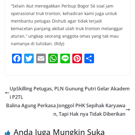
“Selain ikut menegakkan Perbup Bogor 56 soal jam
operasional truk tronton, kehadiran kami juga untuk
membantu petugas Dishub agar tidak terjadi
kemacetan panjang akibat ulah truk tronton melanggar
aturan,” ungkap seorang anggota omas yang tak mau
namanya di tuliskan. (Rdy)
F
T
E
W
Li
Pi
S
a
w
m
h
n
nt
h
c
itt
ai
at
e
er
ar
e
er
l
s
e
e
UpSkilling Petugas, PLN Gunung Putri Gelar Akadem
b
A
st
i P2TL
o
p
Balina Agung Perkasa Jonggol PHK Sepihak Karyawa
o
p
n, Tapi Hak nya Tidak Diberikan
k
Anda Juga Mungkin Suka