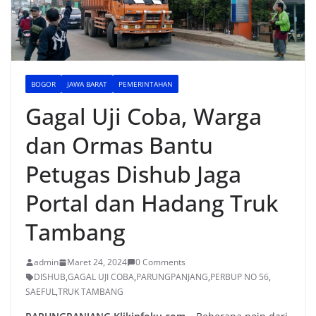
BOGOR
JAWA BARAT
PEMERINTAHAN
Gagal Uji Coba, Warga
dan Ormas Bantu
Petugas Dishub Jaga
Portal dan Hadang Truk
Tambang
admin
Maret 24, 2024
0 Comments
DISHUB
,
GAGAL UJI COBA
,
PARUNGPANJANG
,
PERBUP NO 56
,
SAEFUL
,
TRUK TAMBANG