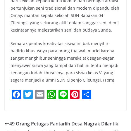
dari sekolah kepada ketua komite dan berbagai atraksi
pertunjukan seni tradisional dan modern dipandu oleh
Omay, mantan kepala sekolah SDN Babakan 04
Cileungsi yang sekarang aktif dalam sanggar seni demi
kecintaannya melestarikan seni dan budaya Sunda.
Semarak pentas kreativitas siswa ini bak menyihir
hadirin khususnya para orang tua wali murid karena
sangat menghibur sehingga mereka tak segan-segan
menyawer siswa yang tampil dan hal ini tentu menjadi
kenangan indah khususnya para siswa kelas VI yang
segera menjadi alumni SDN Cipenjo Cileungsi. (Tom)
F
T
E
W
Li
Pi
S
a
w
m
h
n
nt
h
c
itt
ai
at
e
er
ar
e
er
l
s
e
e
49 Orang Petugas Pantarlih Desa Nagrak Dilantik