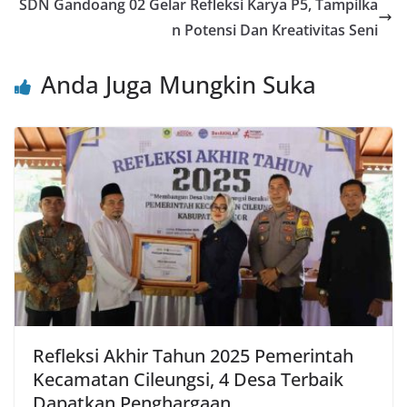
b
A
st
SDN Gandoang 02 Gelar Refleksi Karya P5, Tampilka
o
p
n Potensi Dan Kreativitas Seni
o
p
Anda Juga Mungkin Suka
k
Refleksi Akhir Tahun 2025 Pemerintah
Kecamatan Cileungsi, 4 Desa Terbaik
Dapatkan Penghargaan