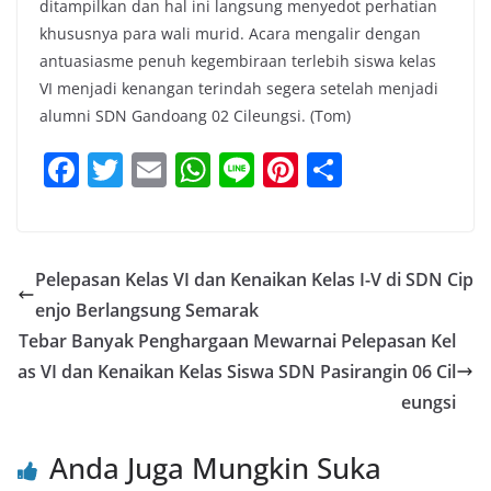
ditampilkan dan hal ini langsung menyedot perhatian
khususnya para wali murid. Acara mengalir dengan
antuasiasme penuh kegembiraan terlebih siswa kelas
VI menjadi kenangan terindah segera setelah menjadi
alumni SDN Gandoang 02 Cileungsi. (Tom)
F
T
E
W
Li
Pi
S
a
w
m
h
n
nt
h
c
itt
ai
at
e
er
ar
e
er
l
s
e
e
Pelepasan Kelas VI dan Kenaikan Kelas I-V di SDN Cip
b
A
st
enjo Berlangsung Semarak
o
p
Tebar Banyak Penghargaan Mewarnai Pelepasan Kel
o
p
as VI dan Kenaikan Kelas Siswa SDN Pasirangin 06 Cil
eungsi
k
Anda Juga Mungkin Suka