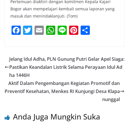
Pertemuan diakhiri dengan komitmen Kepala Kajari
Bogor akan mempelajari kembali semua laporan yang
masuk dan menindaklanjuti. (Tom)
F
T
E
W
Li
Pi
S
a
w
m
h
n
nt
h
c
itt
ai
at
e
er
ar
e
er
l
s
e
e
Jelang Idul Adha, PLN Gunung Putri Gelar Apel Siaga:
b
A
st
Pastikan Keandalan Listrik Selama Perayaan Idul Ad
o
p
ha 1446H
o
p
Aktif Dalam Pengembangan Kegiatan Promotif dan
Preventif Kesehatan, Menkes RI Kunjungi Desa Klapa
k
nunggal
Anda Juga Mungkin Suka