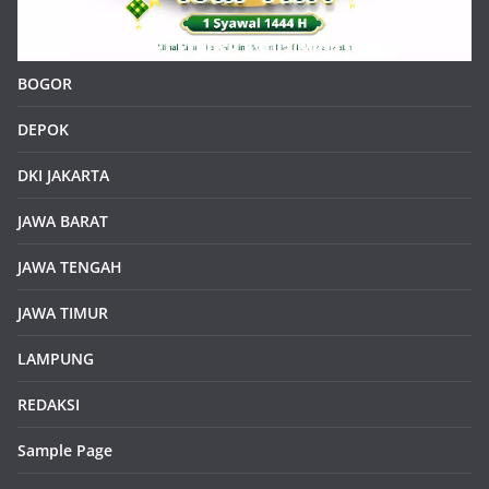
Kepala Sekolah SDN Situsari 02 Cileungsi dan Jajaran
Guru Mengucapkan Selamat Idul Fitri 1 Syawal 1446 H
About Us :
https/klikinfoku.com