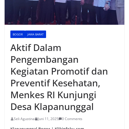
BOGOR
JAWA BARAT
Aktif Dalam
Pengembangan
Kegiatan Promotif dan
Preventif Kesehatan,
Menkes RI Kunjungi
Desa Klapanunggal
Seli Agustina
Juni 11, 2025
0 Comments
Klapanunggal Bogor | Klikinfoku.com