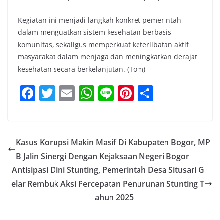
‎‎Kegiatan ini menjadi langkah konkret pemerintah
dalam menguatkan sistem kesehatan berbasis
komunitas, sekaligus memperkuat keterlibatan aktif
masyarakat dalam menjaga dan meningkatkan derajat
kesehatan secara berkelanjutan. (Tom)
F
T
E
W
Li
Pi
S
a
w
m
h
n
nt
h
c
itt
ai
at
e
er
ar
e
er
l
s
e
e
Kasus Korupsi Makin Masif Di Kabupaten Bogor, MP
b
A
st
B Jalin Sinergi Dengan Kejaksaan Negeri Bogor
o
p
Antisipasi Dini Stunting, Pemerintah Desa Situsari G
o
p
elar Rembuk Aksi Percepatan Penurunan Stunting T
ahun 2025
k