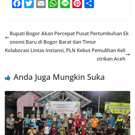
F
T
E
W
Li
Pi
S
a
w
m
h
n
nt
h
c
itt
ai
at
e
er
ar
e
er
l
s
e
e
Bupati Bogor Akan Percepat Pusat Pertumbuhan Ek
b
A
st
onomi Baru di Bogor Barat dan Timur
o
p
Kolaborasi Lintas Instansi, PLN Kebut Pemulihan Keli
o
p
strikan Aceh
k
Anda Juga Mungkin Suka