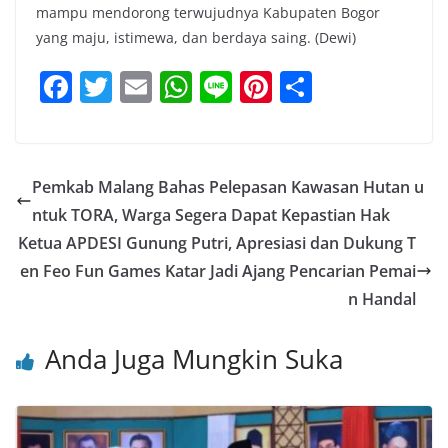
mampu mendorong terwujudnya Kabupaten Bogor
yang maju, istimewa, dan berdaya saing. (Dewi)
F
T
E
W
Li
Pi
S
a
w
m
h
n
nt
h
c
itt
ai
at
e
er
ar
e
er
l
s
e
e
Pemkab Malang Bahas Pelepasan Kawasan Hutan u
b
A
st
ntuk TORA, Warga Segera Dapat Kepastian Hak
o
p
Ketua APDESI Gunung Putri, Apresiasi dan Dukung T
o
p
en Feo Fun Games Katar Jadi Ajang Pencarian Pemai
n Handal
k
Anda Juga Mungkin Suka