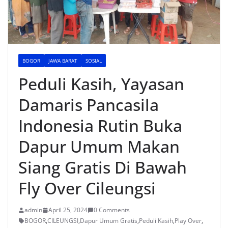
BOGOR
JAWA BARAT
SOSIAL
Peduli Kasih, Yayasan
Damaris Pancasila
Indonesia Rutin Buka
Dapur Umum Makan
Siang Gratis Di Bawah
Fly Over Cileungsi
admin
April 25, 2024
0 Comments
BOGOR
,
CILEUNGSI
,
Dapur Umum Gratis
,
Peduli Kasih
,
Play Over
,