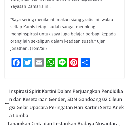
Yayasan Damaris ini.
“Saya sering menikmati makan siang gratis ini, walau
setiap Kamis tetapi sudah sangat menolong
menginspirasi untuk saya juga belajar berbagi kepada
orang lain sekalipun dalam keadaan susah,” ujar
Jonathan. (Tom/Sil)
F
T
E
W
Li
Pi
S
a
w
m
h
n
nt
h
c
itt
ai
at
e
er
ar
e
er
l
s
e
e
Inspirasi Spirit Kartini Dalam Perjuangkan Pendidika
b
A
st
n dan Kesetaraan Gender, SDN Gandoang 02 Cileun
o
p
gsi Gelar Upacara Peringatan Hari Kartini Serta Anek
o
p
a Lomba
Tanamkan Cinta dan Lestarikan Budaya Nusantara,
k